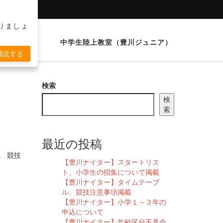
りましょ
（豊川AC）
中学生陸上教室（豊川ジュニア）
購読する
検索
検
索
最近の投稿
。 競技
【豊川ナイター】スタートリス
ト、小学生の招集について掲載
【豊川ナイター】タイムテーブ
ル、競技注意事項掲載
【豊川ナイター】小学１～３年の
申込について
【豊川ナイター】年齢区分不具合