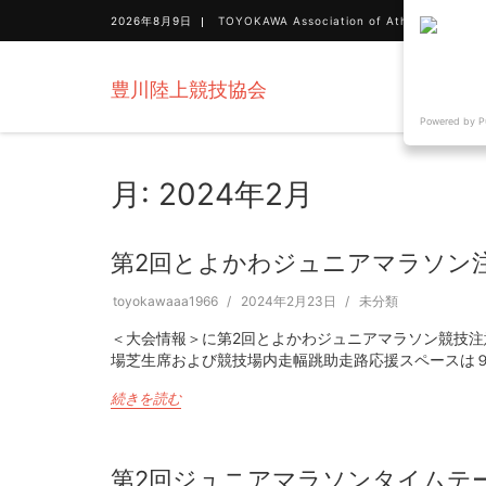
2026年8月9日
TOYOKAWA Association of Athletics
豊川陸上競技協会
Powered by P
月:
2024年2月
第2回とよかわジュニアマラソン
toyokawaaa1966
2024年2月23日
未分類
＜大会情報＞に第2回とよかわジュニアマラソン競技注
場芝生席および競技場内走幅跳助走路応援スペースは
続きを読む
第2回ジュニアマラソンタイムテ