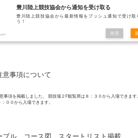
豊川陸上競技協会から通知を受け取る
豊川陸上競技協会から最新情報をプッシュ通知で受け取
う！
ホーム
大会情報
小学生陸上教室
拒否
ush7
注意事項について
意事項を掲載しました。 競技場２F観覧席は８：３０から入場できます
９：００から入場できます。
ーブル、コース図、スタートリスト掲載